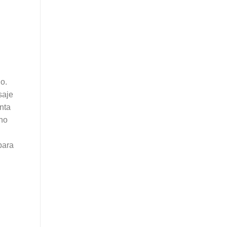
o.
saje
nta
 no
para