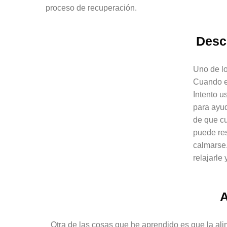
proceso de recuperación.
Desc
Uno de lo
Cuando es
Intento u
para ayud
de que c
puede res
calmarse.
relajarle
A
Otra de las cosas que he aprendido es que la al