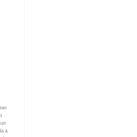
ner
o
uir
da a