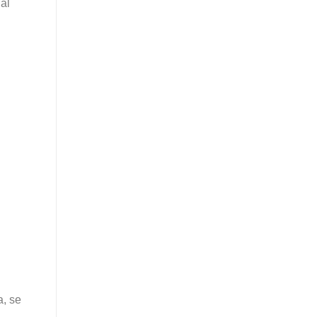
al
a, se