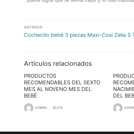
puede lograr que se sienta mejor y, lo más importa
ANTERIOR
Cochecito bebé 3 piezas Maxi-Cosi Zelia S 
Artículos relacionados
PRODUCTOS
PRODU
RECOMENDABLES DEL SEXTO
RECOME
MES AL NOVENO MES DEL
NACIMI
BEBÉ
DEL BE
ADMIN
BLOG
ADMI