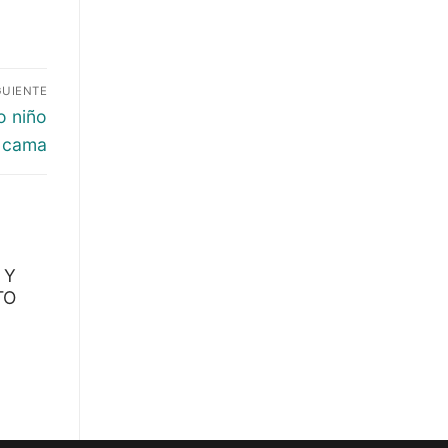
GUIENTE
o niño
 cama
 Y
TO