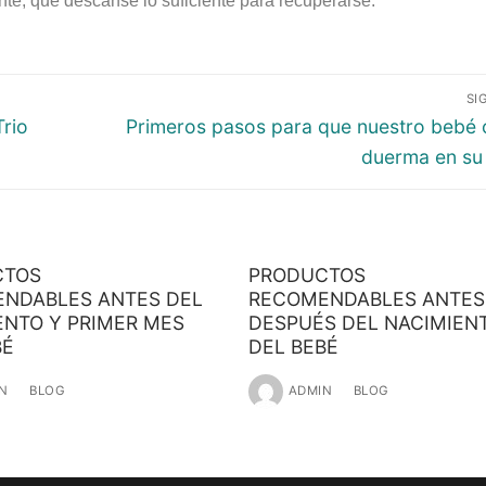
nte, que descanse lo suficiente para recuperarse.
SI
Trio
Primeros pasos para que nuestro bebé 
duerma en su
CTOS
PRODUCTOS
NDABLES ANTES DEL
RECOMENDABLES ANTES
ENTO Y PRIMER MES
DESPUÉS DEL NACIMIEN
BÉ
DEL BEBÉ
N
BLOG
ADMIN
BLOG